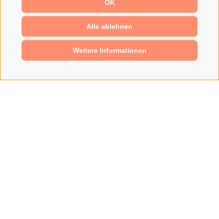
OK
Alle ablehnen
Weitere Informationen
.
UNTERNEHMEN
.
GESCHICHTE
.
STEINER TOURING
AUSSERGEWÖHNLICHE QUALITÄT DAMALS
UND HEUTE
1955
Gründung des Unternehmens Steiner Touring durch Paul Steiner